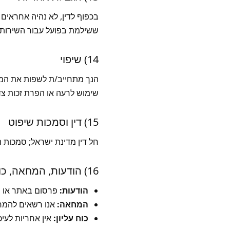
בכפוף לדין, לא נהיה אחראים 
ששילמת בפועל עבור השירותים שבמוקד הטע
14) שיפוי
הנך מתחייב/ת לשפות את המכל
שימוש לרעה או הפרת זכות צד 
15) דין וסמכות שיפוט
חל דין מדינת ישראל; סמכות 
16) הודעות, המחאה, כוח עליון ושרידות
הודעות:
פרסום באתר או ש
המחאה:
אנו רשאים להמחו
כוח עליון:
אין אחריות לעיכו