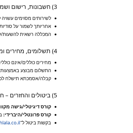
3) חשבונות, רישום ושמירת סודיות
לשירותים מסוימים עשויה 
אחריותך לשמור על סודיות
המכללה רשאית להשעות/לס
4) תשלומים, מחירים ומסמכי עסקה
מחירים כוללים/אינם כולל
התשלום מבוצע באמצעות ס
קבלה/אסמכתא תישלח לכת
5) ביטולים והחזרים – חוק הגנת הצרכן
קורס דיגיטלי/גישה מקוונ
קורס פרונטלי/היברידי:
בי
בקשות ביטול ל־
lala.co.il