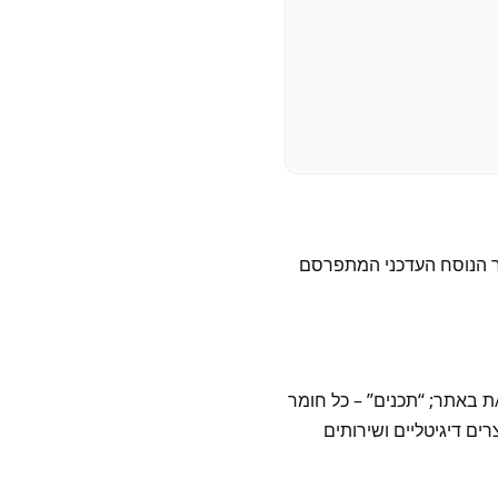
בר הנוסח העדכני המתפרסם
 “משתמש/ת” – כל אדם הגולש/ת באתר; “תכנים” – כל חומר
ים דיגיטליים ושירותים