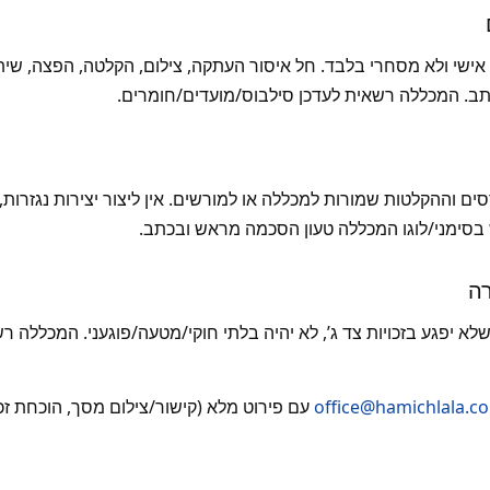
אישי ולא מסחרי בלבד. חל איסור העתקה, צילום, הקלטה, הפצה, שי
תב. המכללה רשאית לעדכן סילבוס/מועדים/חומרים.
ים וההקלטות שמורות למכללה או למורשים. אין ליצור יצירות נגזרות, 
 בסימני/לוגו המכללה טעון הסכמה מראש ובכתב.
לא יפגע בזכויות צד ג’, לא יהיה בלתי חוקי/מטעה/פוגעני. המכללה רש
office@hamichlala.co.
עם פירוט מלא (קישור/צילום מסך, הוכחת זכות