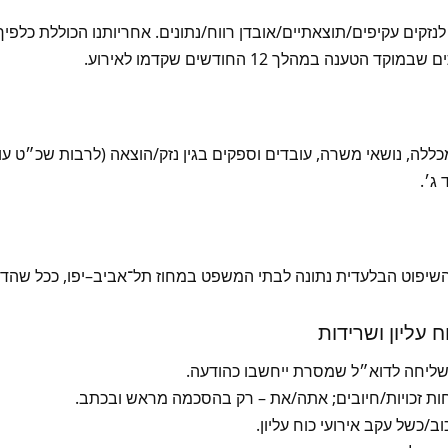
לנזקים עקיפים/תוצאתיים/אובדן רווח/נתונים. אחריותנו הכוללת כלפיך
נה במהלך 12 החודשים שקדמו לאירוע.
לה, נושאי משרה, עובדים וספקים בגין נזק/הוצאה (לרבות שכ״ט עו
ג׳.
השיפוט הבלעדית נתונה לבתי המשפט במחוז תל־אביב–יפו, ככל שהדי
ליחה לדוא״ל שמסרת ייחשבו כהודעה.
ת זכויות/חיובים; אתה/את – רק בהסכמה מראש ובכתב.
ב/כשל עקב אירועי כוח עליון.