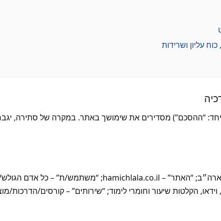
(ביחד: “ההסכם”) מסדירים את שימושך באתר. במקרה של סתירה, יג
“המכללה” – המכללה לנדל״ן ארה״ב; “האתר” – hamichlala.co.il;
ידאו, הקלטות שיעור וחומרי לימוד; “שירותים” – קורסים/הדרכות/מוצר