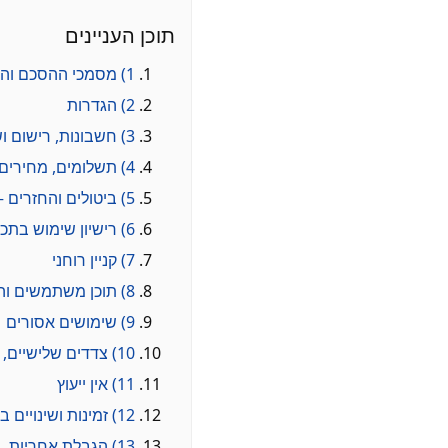
תוכן העניינים
1) מסמכי ההסכם והיררכיה
2) הגדרות
3) חשבונות, רישום ושמירת סודיות
4) תשלומים, מחירים ומסמכי עסקה
5) ביטולים והחזרים – חוק הגנת הצרכן
6) רישיון שימוש בתכנים
7) קניין רוחני
8) תוכן משתמשים והסרה
9) שימושים אסורים
10) צדדים שלישיים, קישורים ופרסום
11) אין ייעוץ
12) זמינות ושינויים בשירות
13) הגבלת אחריות