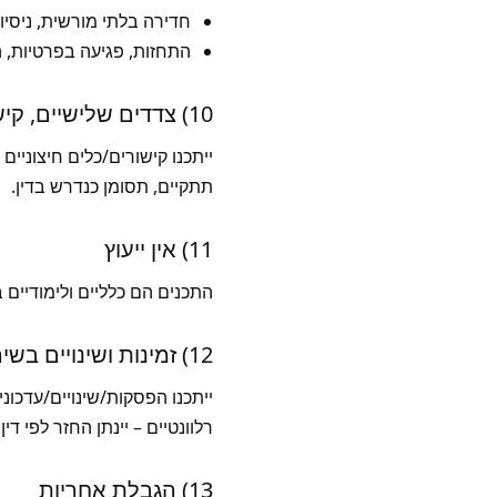
חדירה בלתי מורשית, ניסיונות לעקיפת אבטחה, ing
התחזות, פגיעה בפרטיות, ה
10) צדדים שלישיים, קישורים ופרסום
ייתכנו קישורים/כלים חיצוניים
תתקיים, תסומן כנדרש בדין.
11) אין ייעוץ
התכנים הם כלליים ולימודיים 
12) זמינות ושינויים בשירות
ייתכנו הפסקות/שינויים/עדכו
רלוונטיים – יינתן החזר לפי דין
13) הגבלת אחריות